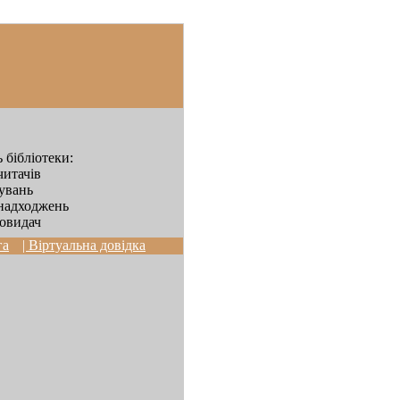
 бібліотеки:
читачів
дувань
надходжень
овидач
га
| Віртуальна довідка