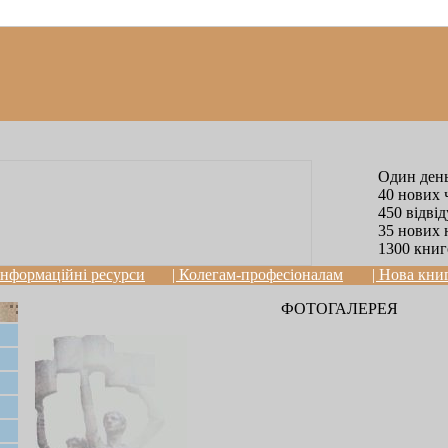
Один день
40 нових 
450 відві
35 нових 
1300 книг
 Інформаційні ресурси
| Колегам-професіоналам
| Нова кни
ФОТОГАЛЕРЕЯ