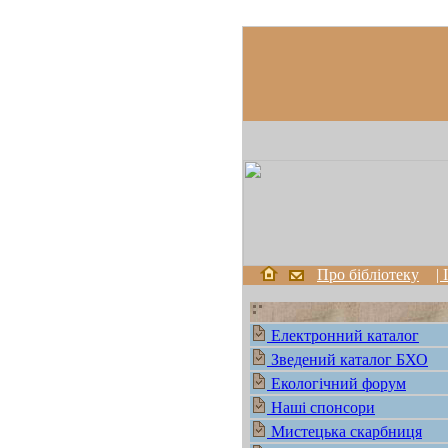
Про бібліотеку
|
Електронний каталог
Зведений каталог БХО
Екологічний форум
Наші спонсори
Мистецька скарбниця