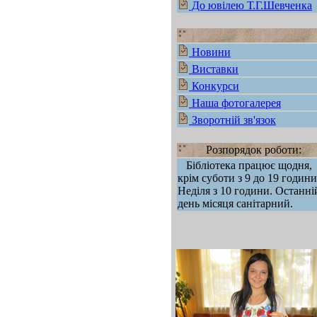
До ювілею Т.Г.Шевченка
Новини
Виставки
Конкурси
Наша фотогалерея
Зворотній зв'язок
Розпорядок роботи:
Бібліотека працює щодня,
крім суботи з 9 до 19 години
Неділя з 10 години. Останні
день місяця санітарний.