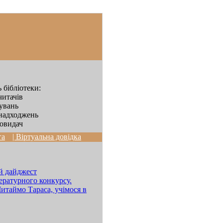
 бібліотеки:
читачів
дувань
надходжень
овидач
га
| Віртуальна довідка
й дайджест
ературного конкурсу.
итаймо Тараса, учімося в