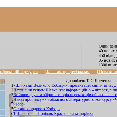
Один день
40 нових 
450 відві
35 нових 
1300 книг
 Інформаційні ресурси
| Колегам-професіоналам
| Нова кни
До ювілею Т.Г. Шевченка
1
«Шляхами Великого Кобзаря»: презентація книги-атласу.
2
Натхненні генієм Шевченка: інформаційно – літературни
3
Вийшов друком збірник творів переможців обласного літ
Наказ про підсумки обласного літературного конкурсу «Ч
4
нього»
5
Остання подорож Кобзаря
6
Т.Шевченко і Поділля. Краєзнавча мандрівка