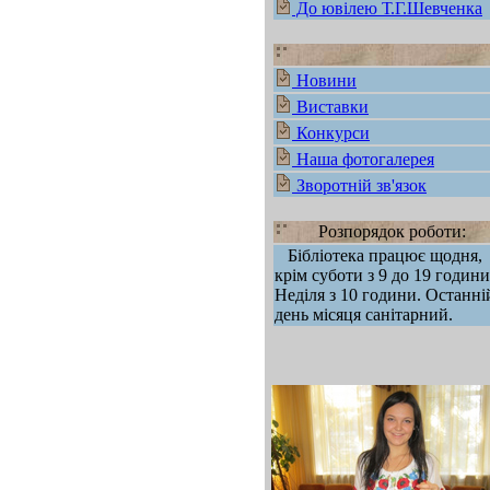
До ювілею Т.Г.Шевченка
Новини
Виставки
Конкурси
Наша фотогалерея
Зворотній зв'язок
Розпорядок роботи:
Бібліотека працює щодня,
крім суботи з 9 до 19 години
Неділя з 10 години. Останні
день місяця санітарний.