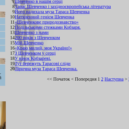
7
Шевченко в нашім серці
8
Тарас Шевченко і західноєвропейська література
9
Його надихала муза Тараса Шевченка
10
Натхненний генієм Шевченка
11
«Шевченкове природознавство»
12
Подільськими стежками Кобзаря.
13
Шевченко з нами
14
200 років з Шевченком
15
Мій Шевченко
16
«Краю милий, моя Україно!»
17
З Шевченком у серці
18
У вінок Кобзареві.
19
Тут бережуть Тарасові сліди
20
Лірична муза Тараса Шевченка.
.
й
<<
Початок
<
Попередня
1
2
Наступна
>