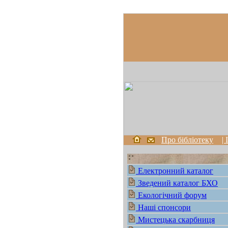
Про бібліотеку
|
Електронний каталог
Зведений каталог БХО
Екологічний форум
Наші спонсори
Мистецька скарбниця