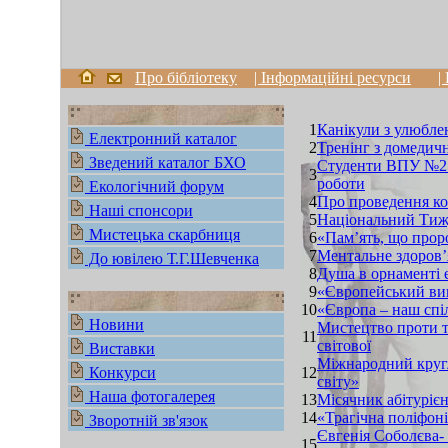
Про бібліотеку
| Інформаційні ресурси
|
1
Канікули з улюбл
Електронний каталог
2
Тренінг з домедич
Зведений каталог БХО
Студенти ВПУ №25 
3
роботи
Екологічний форум
4
Про проведення ко
Наші спонсори
5
Національний Тижде
Мистецька скарбниця
6
«Пам’ять, що прор
7
Ментальне здоров’я
До ювілею Т.Г.Шевченка
8
Душа в орнаменті е
9
«Європейський ви
10
«Європа – наш спі
Новини
Мистецтво проти те
11
світової
Виставки
Міжнародний кругли
Конкурси
12
світу»
Наша фотогалерея
13
Місячник абітурієн
14
«Трагічна поліфон
Зворотній зв'язок
Євгенія Соболєва- 
15