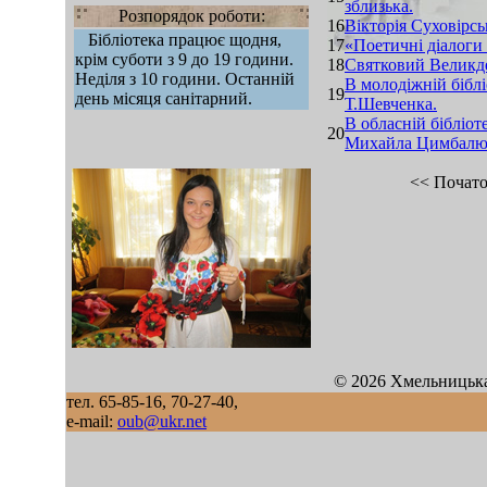
зблизька.
Розпорядок роботи:
16
Вікторія Суховірськ
Бібліотека працює щодня,
17
«Поетичні діалоги
крім суботи з 9 до 19 години.
18
Святковий Великден
Неділя з 10 години. Останній
В молодіжній біблі
19
день місяця санітарний.
Т.Шевченка.
В обласній бібліо
20
Михайла Цимбалю
<<
Почат
mod sb vertikal
© 2026 Хмельницька
тел. 65-85-16, 70-27-40,
e-mail:
oub@ukr.net