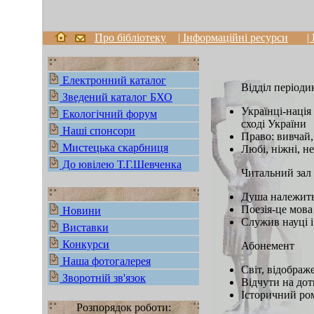
Про бібліотеку
| Інформаційні ресурси
|
Електронний каталог
Відділ періоди
Зведений каталог БХО
Українці-нація
Екологічний форум
сході України
Наші спонсори
Право: вивчай,
Мистецька скарбниця
Любі, ніжні, н
До ювілею Т.Г.Шевченка
Читальний зал
Душа належить 
Поезія-це мова
Новини
Служив науці і
Виставки
Конкурси
Абонемент
Наша фотогалерея
Світ, відображ
Зворотній зв'язок
Відчути на дот
Історичний ром
Розпорядок роботи: