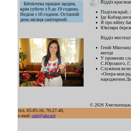
Відділ краєзна
Бібліотека працює щодня,
крім суботи з 9 до 19 години.
Поділля-край, з
Неділя з 10 години. Останній
Іде Кобзар,не
день місяця санітарний.
Я про війну ба
Ювіляри берез
Відділ мистецт
Геній Мікеланд
митця
У променях сла
С.Юрського, Г.
Служіння вели
«Опера-моя рад
народження Д
mod sb vertikal
© 2026 Хмельницька
тел. 65-85-16, 70-27-40,
e-mail:
oub@ukr.net