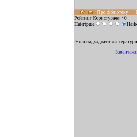
Про бібліотеку
|
Рейтинг Користувача:
/ 0
Найгірше
Най
Нові надходження літератури 
Завантаж