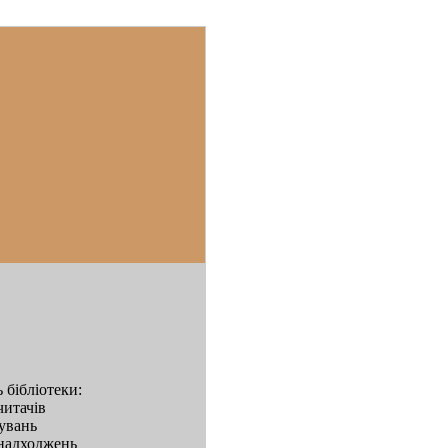
 бібліотеки:
читачів
дувань
надходжень