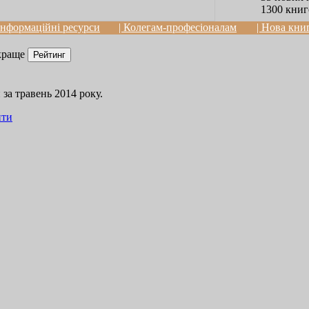
1300 книг
 Інформаційні ресурси
| Колегам-професіоналам
| Нова кни
краще
за травень 2014 року.
ити