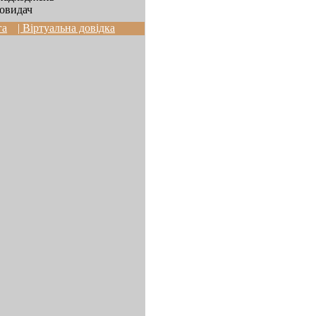
овидач
га
| Віртуальна довідка