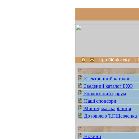
Про бібліотеку
|
Електронний каталог
Зведений каталог БХО
Екологічний форум
Наші спонсори
Мистецька скарбниця
До ювілею Т.Г.Шевченка
Новини