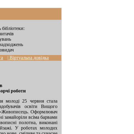
 бібліотеки:
читачів
дувань
надходжень
овидач
га
| Віртуальна довідка
в
ворчі роботи
ля молоді 25 червня стала
добувачів освіти Вищого
 «Живописець. Оформлювач
рні замайоріли всіма барвами
вописні полотна, виконані
ейзажі. У роботах молодих
но нове, сміливе та сучасне