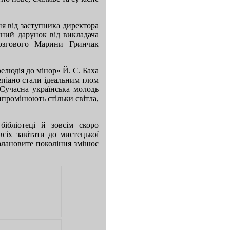
ня від заступника директора
ий дарунок від викладача
згового Марини Гринчак
елюдія до мінор» Й. С. Баха
епіано стали ідеальним тлом
 Сучасна українська молодь
ипромінюють стільки світла,
ібліотеці й зовсім скоро
сіх завітати до мистецької
талановите покоління змінює