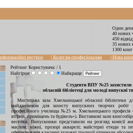
Один день
40 нових 
450 відві
35 нових 
1300 книг
 Інформаційні ресурси
| Колегам-професіоналам
| Нова кни
Рейтинг Користувача:
/ 1
Найгірше
Найкраще
Студенти ВПУ №25 захистили 
обласній бібліотеці для молоді випускні т
Мистецька зала Хмельницької обласної бібліотеки д
майданчиком для захисту випускних творчих робіт з
професійного училища №25 м. Хмельницького професія
вітрин, приміщень та будівель»). Виставкові зали книгозбі
веселки. Випускники представили на розгляд комісії жи
маслом; ніжні, прозорі акварелі; майстерні етюди та п
оформлювачів класичні художні традиції отримали абсолют