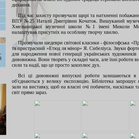
дихання.
Під час захисту прозвучали щирі та натхненні побажан
ВПУ №25 Наталії Дмитрівни Кочаток. Вишуканий музичн
Хмельницької музичної школи №1 імені Миколи Мо
налаштував присутніх на особливу творчу хвилю.
Прозвучали шедеври світової класики - філософська «Пр
та пристрасний «Етюд ля мінор» Я. Сибеліуса. Звуки форт
.
для народження нової генерації українських художників
й
дивовижна. Вони творять у складні часи, але їхні роботи в
сили та надії, що це просто захоплює дух.
Всі ці дивовижні випускні роботи залишаються в б
об'єднаються у велику експозицію. Бібліотека запрошує в
зали на виставку, щоб на власні очі побачити, наскільки 
світ прямо зараз.