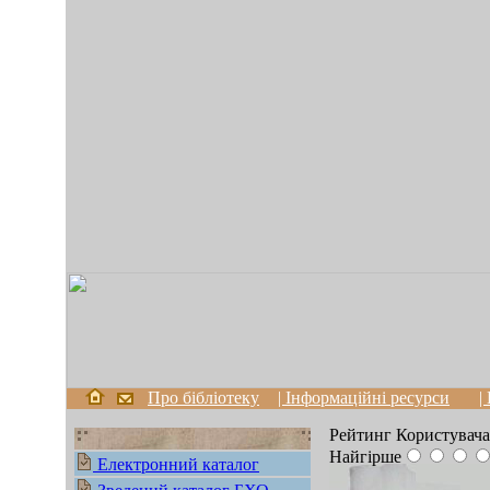
Про бібліотеку
| Інформаційні ресурси
|
Рейтинг Користувача
Найгірше
Електронний каталог