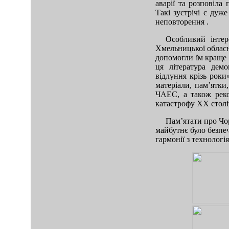
аварії та розповіла
Такі зустрічі є дуж
неповторення .
Особливий інтер
Хмельницької обласно
допомогли їм краще 
ця література демо
відлуння крізь роки
матеріали, пам’ятки
ЧАЕС, а також реко
катастрофу ХХ столі
Пам’ятати про Чо
майбутнє було безпе
гармонії з технологі