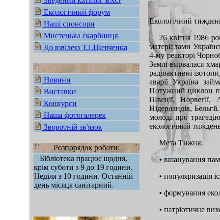
Зведений каталог БХО
Екологічний форум
Екологічний тиждень
Наші спонсори
Мистецька скарбниця
26 квітня 1986 ро
матеріалами Українсь
До ювілею Т.Г.Шевченка
4-му реакторі Чорно
Землі вирвалася хмар
радіоактивні ізотопи
Новини
аварії Україна зай
Потужний циклон пе
Виставки
Швеції, Норвегії,
Конкурси
Нідерландів, Бельгі
Наша фотогалерея
молоді про трагеді
екологічний тиждень 
Зворотній зв'язок
Мета Тижня:
Розпорядок роботи:
Бібліотека працює щодня,
• вшанування пам
крім суботи з 9 до 19 години.
Неділя з 10 години. Останній
• популяризація і
день місяця санітарний.
• формування екол
• патріотичне ви