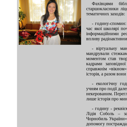
Фахівцями бібл
старшокласники лі
тематичних заходів:
- годину-спомин: 
час якої школярі по
інформаційними ре
впливу радіоактивни
mod sb vertikal
- віртуальну ма
мандрували стежкам
моментом став твор
кадрами заповідно
справжнім «вікном»
історія, а разом вон
- екологічну го
учням про події дале
некерованим. Перегл
лише історія про мин
- годину - рекві
Лідія Соболь – за
Чорнобиль України»,
допомогу постраждал